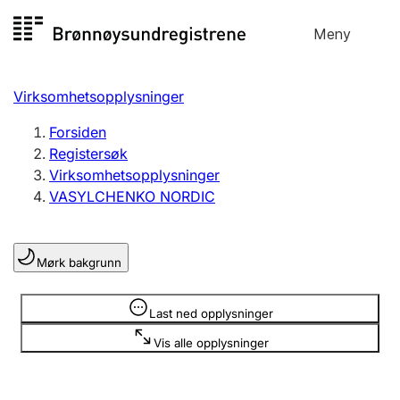
Hopp
Meny
Registersøk
til
Søk
Velg språk
innhold
Virksomhetsopplysninger
Aksjeselskap
Registrere, endre, slette
Forsiden
Registersøk
Virksomhetsopplysninger
Enkeltpersonforetak
VASYLCHENKO NORDIC
Registrere, endre, slette
Mørk bakgrunn
Lag og forening
Registrere, endre, slette
Opplysninger er skjult
Last ned opplysninger
Vis alle opplysninger
Flere organisasjonsformer