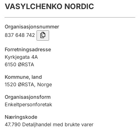
VASYLCHENKO NORDIC
Årsregnskap
Innsending og forsinkelsesgebyr
Organisasjonsnummer
837 648 742
Tinglysing
Forretningsadresse
Kyrkjegata 4A
6150
ØRSTA
Jeger
Betaling og jegeravgiftskort
Kommune, land
1520
ØRSTA
,
Norge
Ektepaktveileder
Organisasjonsform
Enkeltpersonforetak
Næringskode
Offentlig sektor
47.790
Detaljhandel med brukte varer