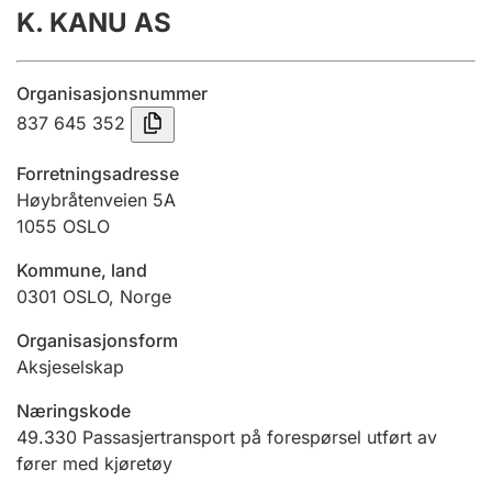
K. KANU AS
Årsregnskap
Innsending og forsinkelsesgebyr
Organisasjonsnummer
837 645 352
Tinglysing
Forretningsadresse
Høybråtenveien 5A
1055
OSLO
Jeger
Betaling og jegeravgiftskort
Kommune, land
0301
OSLO
,
Norge
Ektepaktveileder
Organisasjonsform
Aksjeselskap
Næringskode
Offentlig sektor
49.330
Passasjertransport på forespørsel utført av
fører med kjøretøy