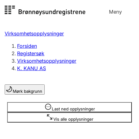
Hopp
Meny
Registersøk
til
Søk
Velg språk
innhold
Virksomhetsopplysninger
Aksjeselskap
Registrere, endre, slette
Forsiden
Registersøk
Virksomhetsopplysninger
Enkeltpersonforetak
K. KANU AS
Registrere, endre, slette
Mørk bakgrunn
Lag og forening
Registrere, endre, slette
Opplysninger er skjult
Last ned opplysninger
Vis alle opplysninger
Flere organisasjonsformer