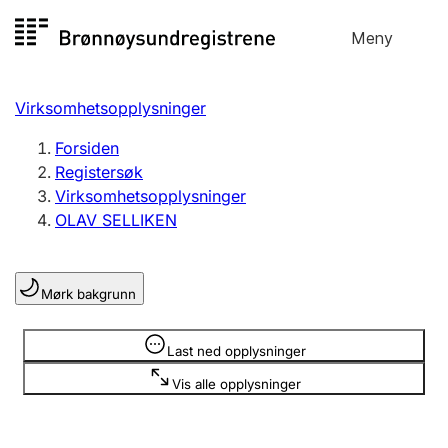
Hopp
Meny
Registersøk
til
Søk
Velg språk
innhold
Virksomhetsopplysninger
Aksjeselskap
Registrere, endre, slette
Forsiden
Registersøk
Virksomhetsopplysninger
Enkeltpersonforetak
OLAV SELLIKEN
Registrere, endre, slette
Mørk bakgrunn
Lag og forening
Registrere, endre, slette
Opplysninger er skjult
Last ned opplysninger
Vis alle opplysninger
Flere organisasjonsformer