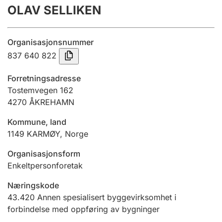
OLAV SELLIKEN
Årsregnskap
Innsending og forsinkelsesgebyr
Organisasjonsnummer
837 640 822
Tinglysing
Forretningsadresse
Tostemvegen 162
4270
ÅKREHAMN
Jeger
Betaling og jegeravgiftskort
Kommune, land
1149
KARMØY
,
Norge
Ektepaktveileder
Organisasjonsform
Enkeltpersonforetak
Næringskode
Offentlig sektor
43.420
Annen spesialisert byggevirksomhet i
forbindelse med oppføring av bygninger