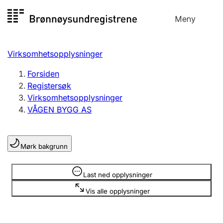
Hopp
Meny
Registersøk
til
Søk
Velg språk
innhold
Virksomhetsopplysninger
Aksjeselskap
Registrere, endre, slette
Forsiden
Registersøk
Virksomhetsopplysninger
Enkeltpersonforetak
VÅGEN BYGG AS
Registrere, endre, slette
Mørk bakgrunn
Lag og forening
Registrere, endre, slette
Opplysninger er skjult
Last ned opplysninger
Vis alle opplysninger
Flere organisasjonsformer