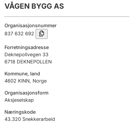
VÅGEN BYGG AS
Årsregnskap
Innsending og forsinkelsesgebyr
Organisasjonsnummer
837 632 692
Tinglysing
Forretningsadresse
Deknepollvegen 33
6718
DEKNEPOLLEN
Jeger
Betaling og jegeravgiftskort
Kommune, land
4602
KINN
,
Norge
Ektepaktveileder
Organisasjonsform
Aksjeselskap
Næringskode
Offentlig sektor
43.320
Snekkerarbeid