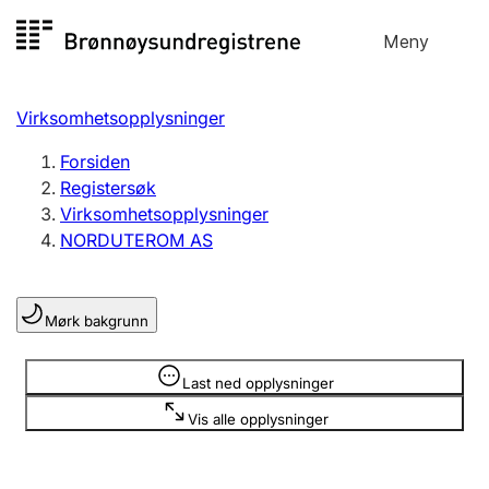
Hopp
Meny
Registersøk
til
Søk
Velg språk
innhold
Virksomhetsopplysninger
Aksjeselskap
Registrere, endre, slette
Forsiden
Registersøk
Virksomhetsopplysninger
Enkeltpersonforetak
NORDUTEROM AS
Registrere, endre, slette
Mørk bakgrunn
Lag og forening
Registrere, endre, slette
Opplysninger er skjult
Last ned opplysninger
Vis alle opplysninger
Flere organisasjonsformer