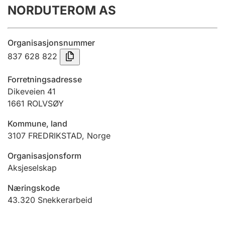
NORDUTEROM AS
Årsregnskap
Innsending og forsinkelsesgebyr
Organisasjonsnummer
837 628 822
Tinglysing
Forretningsadresse
Dikeveien 41
1661
ROLVSØY
Jeger
Betaling og jegeravgiftskort
Kommune, land
3107
FREDRIKSTAD
,
Norge
Ektepaktveileder
Organisasjonsform
Aksjeselskap
Næringskode
Offentlig sektor
43.320
Snekkerarbeid