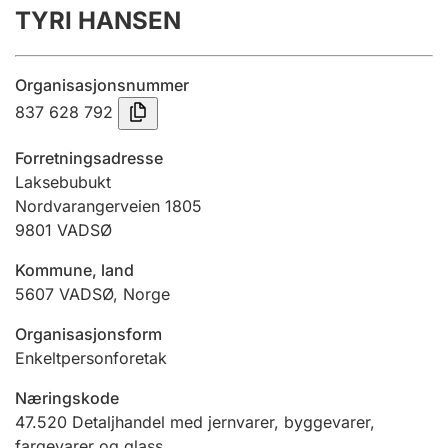
TYRI HANSEN
Årsregnskap
Innsending og forsinkelsesgebyr
Organisasjonsnummer
837 628 792
Tinglysing
Forretningsadresse
Laksebubukt
Nordvarangerveien 1805
Jeger
9801
VADSØ
Betaling og jegeravgiftskort
Kommune, land
5607
VADSØ
,
Norge
Ektepaktveileder
Organisasjonsform
Enkeltpersonforetak
Offentlig sektor
Næringskode
47.520
Detaljhandel med jernvarer, byggevarer,
fargevarer og glass