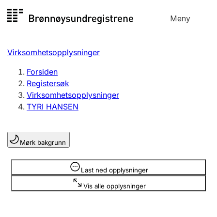
Hopp
Meny
Registersøk
til
Søk
Velg språk
innhold
Virksomhetsopplysninger
Aksjeselskap
Registrere, endre, slette
Forsiden
Registersøk
Virksomhetsopplysninger
Enkeltpersonforetak
TYRI HANSEN
Registrere, endre, slette
Mørk bakgrunn
Lag og forening
Registrere, endre, slette
Opplysninger er skjult
Last ned opplysninger
Vis alle opplysninger
Flere organisasjonsformer