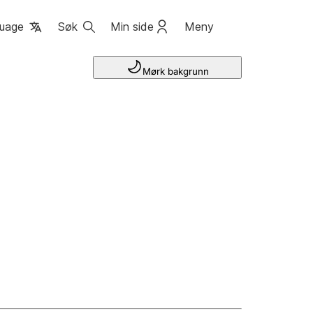
uage
Søk
Min side
Meny
Mørk bakgrunn