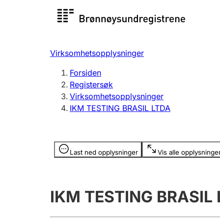
Registersøk
Aksjesel
Registrer
Virksomhetsopplysninger
Lag og forening
Flere
Forsiden
Registrere, endre, slette
organisa
Registersøk
Virksomhetsopplysninger
IKM TESTING BRASIL LTDA
Tinglysing
Jeger
Betaling 
Opplysninger er skjult
Last ned opplysninger
Vis alle opplysninge
Offentlig sektor
Andre t
IKM TESTING BRASIL