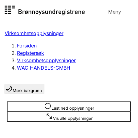
Hopp
Meny
Registersøk
til
Søk
Velg språk
innhold
Virksomhetsopplysninger
Aksjeselskap
Registrere, endre, slette
Forsiden
Registersøk
Virksomhetsopplysninger
Enkeltpersonforetak
WAC HANDELS-GMBH
Registrere, endre, slette
Mørk bakgrunn
Lag og forening
Registrere, endre, slette
Opplysninger er skjult
Last ned opplysninger
Vis alle opplysninger
Flere organisasjonsformer