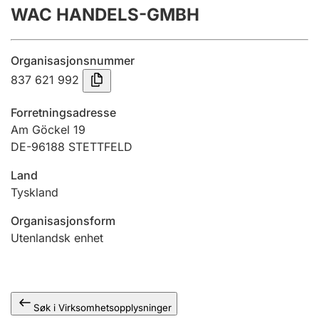
WAC HANDELS-GMBH
Årsregnskap
Innsending og forsinkelsesgebyr
Organisasjonsnummer
837 621 992
Tinglysing
Forretningsadresse
Am Göckel 19
DE-96188 STETTFELD
Jeger
Betaling og jegeravgiftskort
Land
Tyskland
Ektepaktveileder
Organisasjonsform
Utenlandsk enhet
Offentlig sektor
Søk i Virksomhetsopplysninger