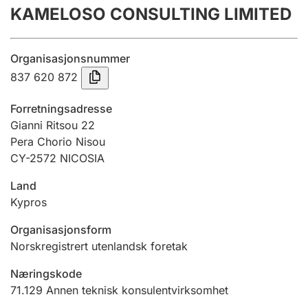
KAMELOSO CONSULTING LIMITED
Årsregnskap
Innsending og forsinkelsesgebyr
Organisasjonsnummer
837 620 872
Tinglysing
Forretningsadresse
Gianni Ritsou 22
Pera Chorio Nisou
Jeger
CY-2572 NICOSIA
Betaling og jegeravgiftskort
Land
Kypros
Ektepaktveileder
Organisasjonsform
Norskregistrert utenlandsk foretak
Offentlig sektor
Næringskode
71.129
Annen teknisk konsulentvirksomhet