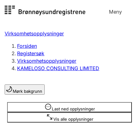
Hopp
Meny
Registersøk
til
Søk
Velg språk
innhold
Virksomhetsopplysninger
Aksjeselskap
Registrere, endre, slette
Forsiden
Registersøk
Virksomhetsopplysninger
Enkeltpersonforetak
KAMELOSO CONSULTING LIMITED
Registrere, endre, slette
Mørk bakgrunn
Lag og forening
Registrere, endre, slette
Opplysninger er skjult
Last ned opplysninger
Vis alle opplysninger
Flere organisasjonsformer