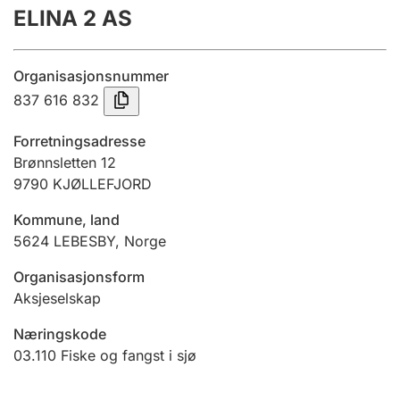
ELINA 2 AS
Årsregnskap
Innsending og forsinkelsesgebyr
Organisasjonsnummer
837 616 832
Tinglysing
Forretningsadresse
Brønnsletten 12
9790
KJØLLEFJORD
Jeger
Betaling og jegeravgiftskort
Kommune, land
5624
LEBESBY
,
Norge
Ektepaktveileder
Organisasjonsform
Aksjeselskap
Næringskode
Offentlig sektor
03.110
Fiske og fangst i sjø