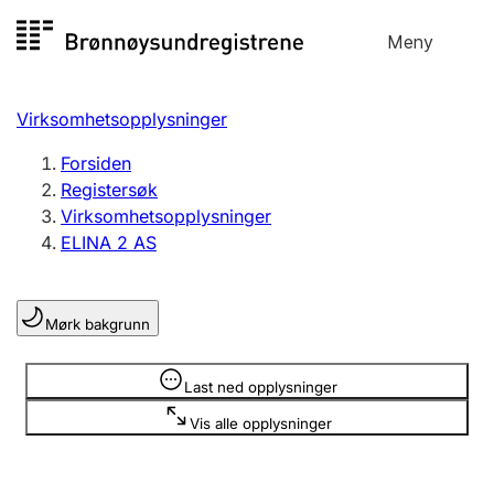
Hopp
Meny
Registersøk
til
Søk
Velg språk
innhold
Virksomhetsopplysninger
Aksjeselskap
Registrere, endre, slette
Forsiden
Registersøk
Virksomhetsopplysninger
Enkeltpersonforetak
ELINA 2 AS
Registrere, endre, slette
Mørk bakgrunn
Lag og forening
Registrere, endre, slette
Opplysninger er skjult
Last ned opplysninger
Vis alle opplysninger
Flere organisasjonsformer