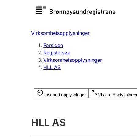
Registersøk
Aksjesel
Registrer
Virksomhetsopplysninger
Lag og forening
Flere
Forsiden
Registrere, endre, slette
organisa
Registersøk
Virksomhetsopplysninger
HLL AS
Tinglysing
Jeger
Betaling 
Opplysninger er skjult
Last ned opplysninger
Vis alle opplysninge
Offentlig sektor
Andre t
HLL AS