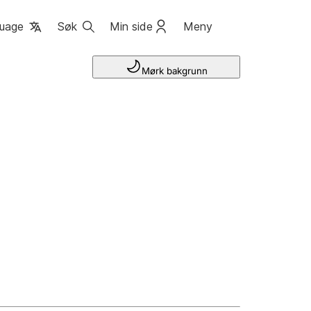
uage
Søk
Min side
Meny
Mørk bakgrunn