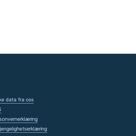
ke data fra oss
S
sonvernerklæring
gjengelighetserklæring