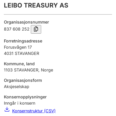
LEIBO TREASURY AS
Årsregnskap
Innsending og forsinkelsesgebyr
Organisasjonsnummer
837 608 252
Tinglysing
Forretningsadresse
Forusvågen 17
4031
STAVANGER
Jeger
Betaling og jegeravgiftskort
Kommune, land
1103
STAVANGER
,
Norge
Ektepaktveileder
Organisasjonsform
Aksjeselskap
Konsernopplysninger
Offentlig sektor
Inngår i konsern
Konsernstruktur (CSV)