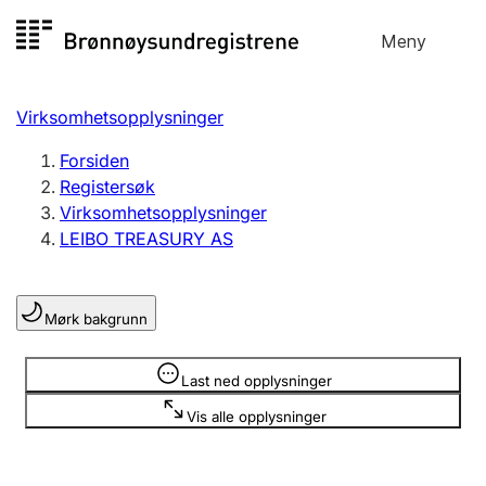
Hopp
Meny
Registersøk
til
Søk
Velg språk
innhold
Virksomhetsopplysninger
Aksjeselskap
Registrere, endre, slette
Forsiden
Registersøk
Virksomhetsopplysninger
Enkeltpersonforetak
LEIBO TREASURY AS
Registrere, endre, slette
Mørk bakgrunn
Lag og forening
Registrere, endre, slette
Opplysninger er skjult
Last ned opplysninger
Vis alle opplysninger
Flere organisasjonsformer