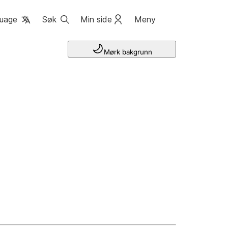
uage
Søk
Min side
Meny
Mørk bakgrunn