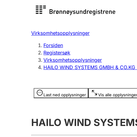
Registersøk
Aksjesel
Registrer
Virksomhetsopplysninger
Lag og forening
Flere
Forsiden
Registrere, endre, slette
organisa
Registersøk
Virksomhetsopplysninger
HAILO WIND SYSTEMS GMBH & CO.KG
Tinglysing
Jeger
Betaling 
Opplysninger er skjult
Last ned opplysninger
Vis alle opplysninge
Offentlig sektor
Andre t
HAILO WIND SYSTEM