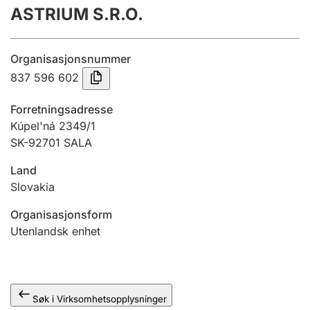
ASTRIUM S.R.O.
Årsregnskap
Innsending og forsinkelsesgebyr
Organisasjonsnummer
837 596 602
Tinglysing
Forretningsadresse
Kúpel'ná 2349/1
SK-92701 SALA
Jeger
Betaling og jegeravgiftskort
Land
Slovakia
Ektepaktveileder
Organisasjonsform
Utenlandsk enhet
Offentlig sektor
Søk i Virksomhetsopplysninger