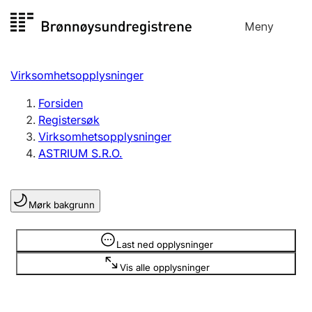
Hopp
Meny
Registersøk
til
Søk
Velg språk
innhold
Virksomhetsopplysninger
Aksjeselskap
Registrere, endre, slette
Forsiden
Registersøk
Virksomhetsopplysninger
Enkeltpersonforetak
ASTRIUM S.R.O.
Registrere, endre, slette
Mørk bakgrunn
Lag og forening
Registrere, endre, slette
Opplysninger er skjult
Last ned opplysninger
Vis alle opplysninger
Flere organisasjonsformer