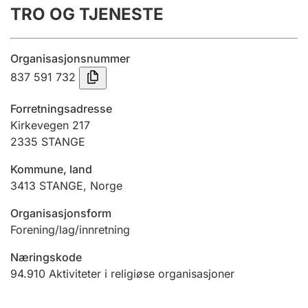
TRO OG TJENESTE
Årsregnskap
Innsending og forsinkelsesgebyr
Organisasjonsnummer
837 591 732
Tinglysing
Forretningsadresse
Kirkevegen 217
2335
STANGE
Jeger
Betaling og jegeravgiftskort
Kommune, land
3413
STANGE
,
Norge
Ektepaktveileder
Organisasjonsform
Forening/lag/innretning
Næringskode
Offentlig sektor
94.910
Aktiviteter i religiøse organisasjoner