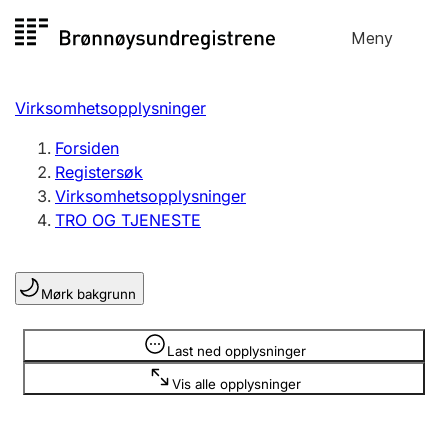
Hopp
Meny
Registersøk
til
Søk
Velg språk
innhold
Virksomhetsopplysninger
Aksjeselskap
Registrere, endre, slette
Forsiden
Registersøk
Virksomhetsopplysninger
Enkeltpersonforetak
TRO OG TJENESTE
Registrere, endre, slette
Mørk bakgrunn
Lag og forening
Registrere, endre, slette
Opplysninger er skjult
Last ned opplysninger
Vis alle opplysninger
Flere organisasjonsformer