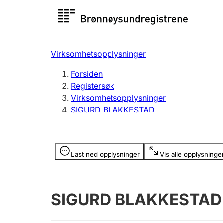
Registersøk
Aksjesel
Registrer
Virksomhetsopplysninger
Lag og forening
Flere
Forsiden
Registrere, endre, slette
organisa
Registersøk
Virksomhetsopplysninger
SIGURD BLAKKESTAD
Tinglysing
Jeger
Betaling 
Opplysninger er skjult
Last ned opplysninger
Vis alle opplysninge
Offentlig sektor
Andre t
SIGURD BLAKKESTAD