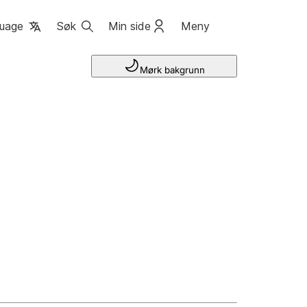
uage
Søk
Min side
Meny
Mørk bakgrunn