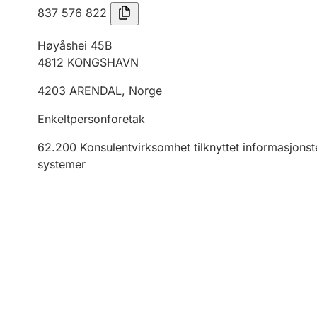
837 576 822
Høyåshei 45B
4812
KONGSHAVN
4203
ARENDAL
,
Norge
Enkeltpersonforetak
62.200
Konsulentvirksomhet tilknyttet informasjonste
systemer