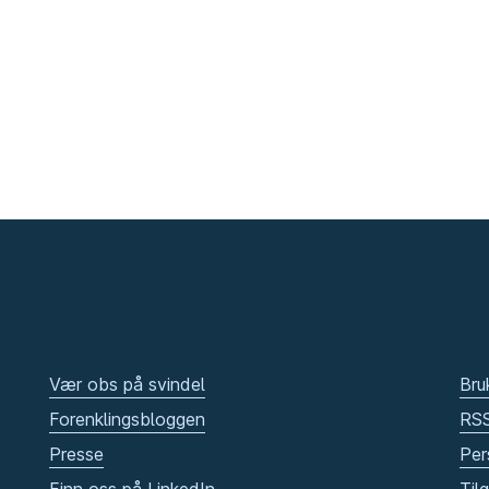
Vær obs på svindel
Bru
Forenklingsbloggen
RS
Presse
Per