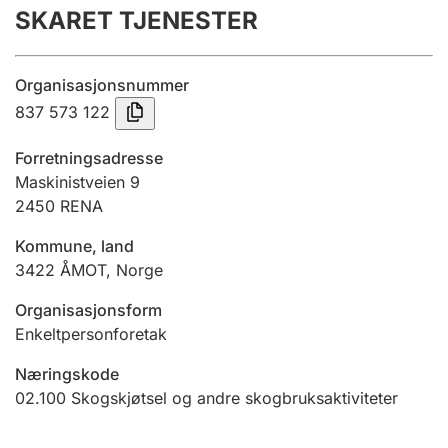
SKARET TJENESTER
Årsregnskap
Innsending og forsinkelsesgebyr
Organisasjonsnummer
837 573 122
Tinglysing
Forretningsadresse
Maskinistveien 9
2450
RENA
Jeger
Betaling og jegeravgiftskort
Kommune, land
3422
ÅMOT
,
Norge
Ektepaktveileder
Organisasjonsform
Enkeltpersonforetak
Næringskode
Offentlig sektor
02.100
Skogskjøtsel og andre skogbruksaktiviteter