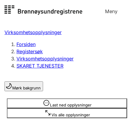
Hopp
Meny
Registersøk
til
Søk
Velg språk
innhold
Virksomhetsopplysninger
Aksjeselskap
Registrere, endre, slette
Forsiden
Registersøk
Virksomhetsopplysninger
Enkeltpersonforetak
SKARET TJENESTER
Registrere, endre, slette
Mørk bakgrunn
Lag og forening
Registrere, endre, slette
Opplysninger er skjult
Last ned opplysninger
Vis alle opplysninger
Flere organisasjonsformer