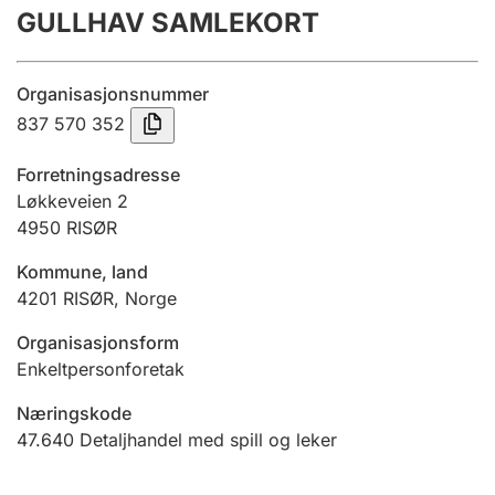
GULLHAV SAMLEKORT
Årsregnskap
Innsending og forsinkelsesgebyr
Organisasjonsnummer
837 570 352
Tinglysing
Forretningsadresse
Løkkeveien 2
4950
RISØR
Jeger
Betaling og jegeravgiftskort
Kommune, land
4201
RISØR
,
Norge
Ektepaktveileder
Organisasjonsform
Enkeltpersonforetak
Næringskode
Offentlig sektor
47.640
Detaljhandel med spill og leker