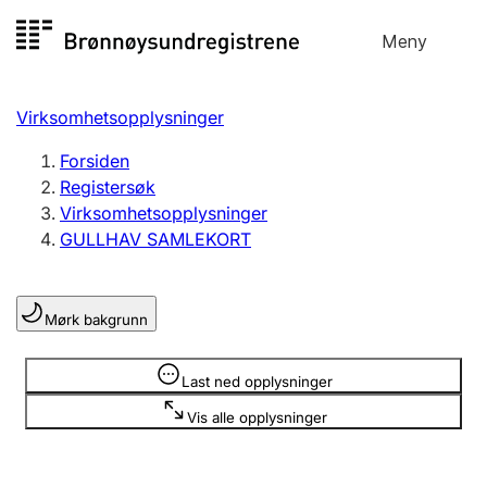
Hopp
Meny
Registersøk
til
Søk
Velg språk
innhold
Virksomhetsopplysninger
Aksjeselskap
Registrere, endre, slette
Forsiden
Registersøk
Virksomhetsopplysninger
Enkeltpersonforetak
GULLHAV SAMLEKORT
Registrere, endre, slette
Mørk bakgrunn
Lag og forening
Registrere, endre, slette
Opplysninger er skjult
Last ned opplysninger
Vis alle opplysninger
Flere organisasjonsformer