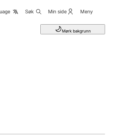
uage
Søk
Min side
Meny
Mørk bakgrunn