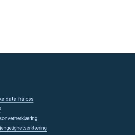
ke data fra oss
S
sonvernerklæring
gjengelighetserklæring