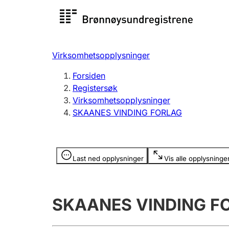
Registersøk
Aksjesel
Registrer
Virksomhetsopplysninger
Lag og forening
Flere
Forsiden
Registrere, endre, slette
organisa
Registersøk
Virksomhetsopplysninger
SKAANES VINDING FORLAG
Tinglysing
Jeger
Betaling 
Opplysninger er skjult
Last ned opplysninger
Vis alle opplysninge
Offentlig sektor
Andre t
SKAANES VINDING F