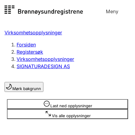
Hopp
Meny
Registersøk
til
Søk
Velg språk
innhold
Virksomhetsopplysninger
Aksjeselskap
Registrere, endre, slette
Forsiden
Registersøk
Virksomhetsopplysninger
Enkeltpersonforetak
SIGNATURADESIGN AS
Registrere, endre, slette
Mørk bakgrunn
Lag og forening
Registrere, endre, slette
Opplysninger er skjult
Last ned opplysninger
Vis alle opplysninger
Flere organisasjonsformer