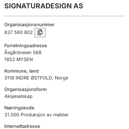
SIGNATURADESIGN AS
Årsregnskap
Innsending og forsinkelsesgebyr
Organisasjonsnummer
837 560 802
Tinglysing
Forretningsadresse
Åsgårdveien 568
1852
MYSEN
Jeger
Betaling og jegeravgiftskort
Kommune, land
3118
INDRE ØSTFOLD
,
Norge
Ektepaktveileder
Organisasjonsform
Aksjeselskap
Næringskode
Offentlig sektor
31.000
Produksjon av møbler
Internettadresse