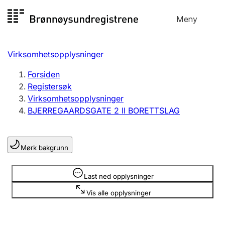
Hopp
Meny
Registersøk
til
Søk
Velg språk
innhold
Virksomhetsopplysninger
Aksjeselskap
Registrere, endre, slette
Forsiden
Registersøk
Virksomhetsopplysninger
Enkeltpersonforetak
BJERREGAARDSGATE 2 II BORETTSLAG
Registrere, endre, slette
Mørk bakgrunn
Lag og forening
Registrere, endre, slette
Opplysninger er skjult
Last ned opplysninger
Vis alle opplysninger
Flere organisasjonsformer