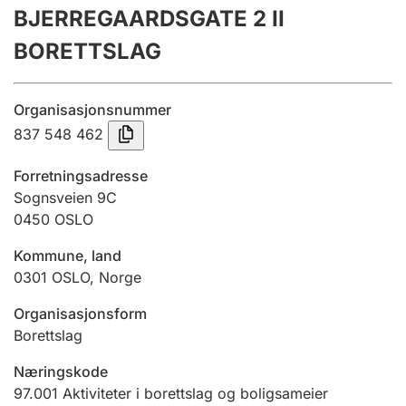
BJERREGAARDSGATE 2 II
Årsregnskap
BORETTSLAG
Innsending og forsinkelsesgebyr
Organisasjonsnummer
Tinglysing
837 548 462
Forretningsadresse
Jeger
Sognsveien 9C
Betaling og jegeravgiftskort
0450
OSLO
Kommune, land
0301
OSLO
,
Norge
Ektepaktveileder
Organisasjonsform
Borettslag
Offentlig sektor
Næringskode
97.001
Aktiviteter i borettslag og boligsameier