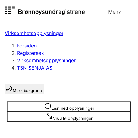
Hopp
Meny
Registersøk
til
Søk
Velg språk
innhold
Virksomhetsopplysninger
Aksjeselskap
Registrere, endre, slette
Forsiden
Registersøk
Virksomhetsopplysninger
Enkeltpersonforetak
TSN SENJA AS
Registrere, endre, slette
Mørk bakgrunn
Lag og forening
Registrere, endre, slette
Opplysninger er skjult
Last ned opplysninger
Vis alle opplysninger
Flere organisasjonsformer