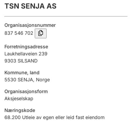
TSN SENJA AS
Årsregnskap
Innsending og forsinkelsesgebyr
Organisasjonsnummer
837 546 702
Tinglysing
Forretningsadresse
Laukhellaveien 239
9303
SILSAND
Jeger
Betaling og jegeravgiftskort
Kommune, land
5530
SENJA
,
Norge
Ektepaktveileder
Organisasjonsform
Aksjeselskap
Næringskode
Offentlig sektor
68.200
Utleie av egen eller leid fast eiendom