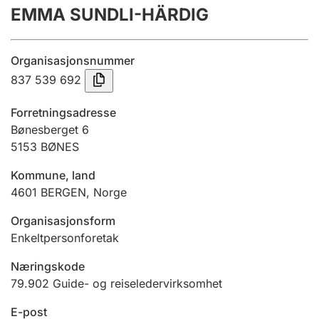
EMMA SUNDLI-HÄRDIG
Årsregnskap
Innsending og forsinkelsesgebyr
Organisasjonsnummer
837 539 692
Tinglysing
Forretningsadresse
Bønesberget 6
5153
BØNES
Jeger
Betaling og jegeravgiftskort
Kommune, land
4601
BERGEN
,
Norge
Ektepaktveileder
Organisasjonsform
Enkeltpersonforetak
Næringskode
Offentlig sektor
79.902
Guide- og reiseledervirksomhet
E-post