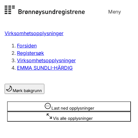
Hopp
Meny
Registersøk
til
Søk
Velg språk
innhold
Virksomhetsopplysninger
Aksjeselskap
Registrere, endre, slette
Forsiden
Registersøk
Virksomhetsopplysninger
Enkeltpersonforetak
EMMA SUNDLI-HÄRDIG
Registrere, endre, slette
Mørk bakgrunn
Lag og forening
Registrere, endre, slette
Opplysninger er skjult
Last ned opplysninger
Vis alle opplysninger
Flere organisasjonsformer