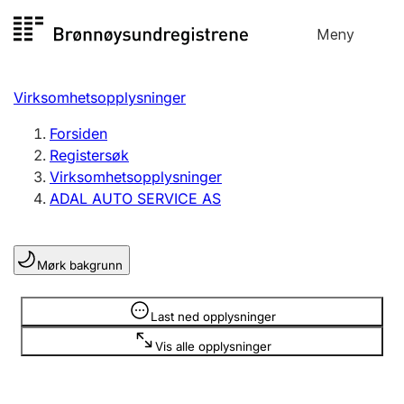
Hopp
Meny
Registersøk
til
Søk
Velg språk
innhold
Virksomhetsopplysninger
Aksjeselskap
Registrere, endre, slette
Forsiden
Registersøk
Virksomhetsopplysninger
Enkeltpersonforetak
ADAL AUTO SERVICE AS
Registrere, endre, slette
Mørk bakgrunn
Lag og forening
Registrere, endre, slette
Opplysninger er skjult
Last ned opplysninger
Vis alle opplysninger
Flere organisasjonsformer