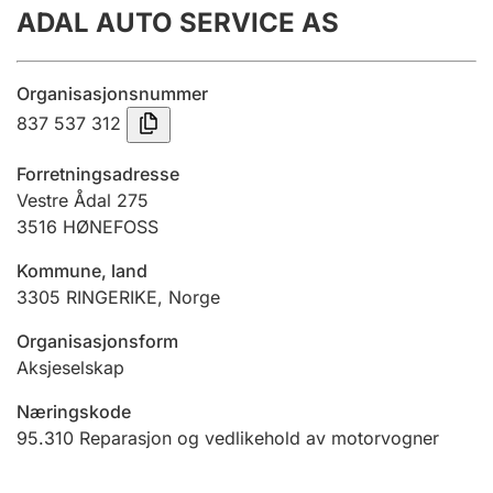
ADAL AUTO SERVICE AS
Årsregnskap
Innsending og forsinkelsesgebyr
Organisasjonsnummer
837 537 312
Tinglysing
Forretningsadresse
Vestre Ådal 275
3516
HØNEFOSS
Jeger
Betaling og jegeravgiftskort
Kommune, land
3305
RINGERIKE
,
Norge
Ektepaktveileder
Organisasjonsform
Aksjeselskap
Næringskode
Offentlig sektor
95.310
Reparasjon og vedlikehold av motorvogner