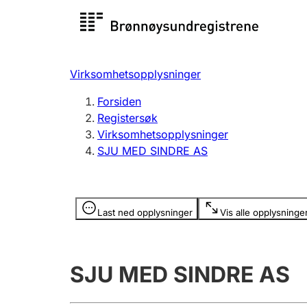
Registersøk
Aksjesel
Registrer
Virksomhetsopplysninger
Lag og forening
Flere
Forsiden
Registrere, endre, slette
organisa
Registersøk
Virksomhetsopplysninger
SJU MED SINDRE AS
Tinglysing
Jeger
Betaling 
Opplysninger er skjult
Last ned opplysninger
Vis alle opplysninge
Offentlig sektor
Andre t
SJU MED SINDRE AS