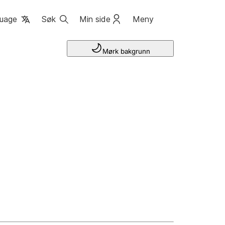
uage
Søk
Min side
Meny
Mørk bakgrunn