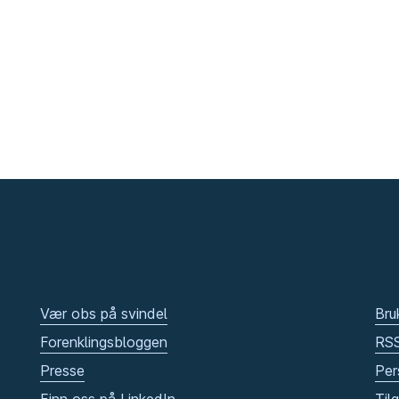
Vær obs på svindel
Bru
Forenklingsbloggen
RS
Presse
Per