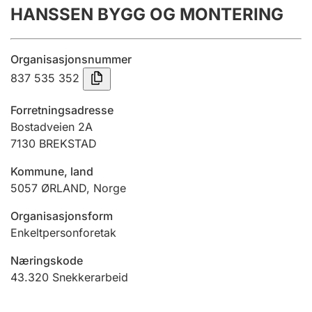
HANSSEN BYGG OG MONTERING
Årsregnskap
Innsending og forsinkelsesgebyr
Organisasjonsnummer
837 535 352
Tinglysing
Forretningsadresse
Bostadveien 2A
7130
BREKSTAD
Jeger
Betaling og jegeravgiftskort
Kommune, land
5057
ØRLAND
,
Norge
Ektepaktveileder
Organisasjonsform
Enkeltpersonforetak
Næringskode
Offentlig sektor
43.320
Snekkerarbeid