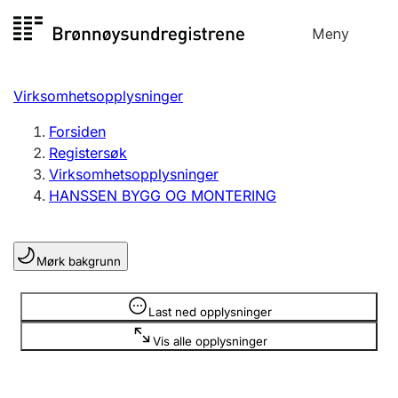
Hopp
Meny
Registersøk
til
Søk
Velg språk
innhold
Virksomhetsopplysninger
Aksjeselskap
Registrere, endre, slette
Forsiden
Registersøk
Virksomhetsopplysninger
Enkeltpersonforetak
HANSSEN BYGG OG MONTERING
Registrere, endre, slette
Mørk bakgrunn
Lag og forening
Registrere, endre, slette
Opplysninger er skjult
Last ned opplysninger
Vis alle opplysninger
Flere organisasjonsformer