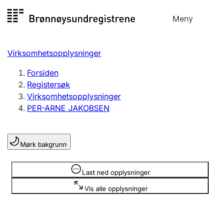
Hopp
Meny
Registersøk
til
Søk
Velg språk
innhold
Virksomhetsopplysninger
Aksjeselskap
Registrere, endre, slette
Forsiden
Registersøk
Virksomhetsopplysninger
Enkeltpersonforetak
PER-ARNE JAKOBSEN
Registrere, endre, slette
Mørk bakgrunn
Lag og forening
Registrere, endre, slette
Opplysninger er skjult
Last ned opplysninger
Vis alle opplysninger
Flere organisasjonsformer