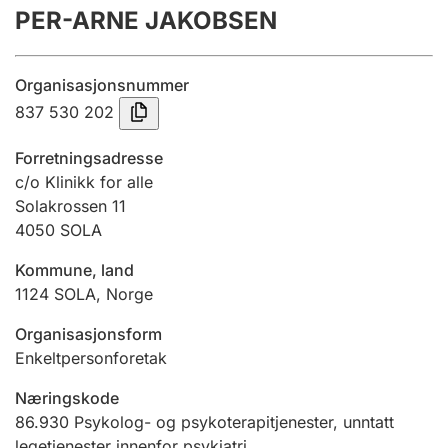
PER-ARNE JAKOBSEN
Årsregnskap
Innsending og forsinkelsesgebyr
Organisasjonsnummer
837 530 202
Tinglysing
Forretningsadresse
c/o Klinikk for alle
Solakrossen 11
Jeger
4050
SOLA
Betaling og jegeravgiftskort
Kommune, land
1124
SOLA
,
Norge
Ektepaktveileder
Organisasjonsform
Enkeltpersonforetak
Offentlig sektor
Næringskode
86.930
Psykolog- og psykoterapitjenester, unntatt
legetjenester innenfor psykiatri