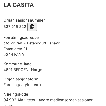
LA CASITA
Årsregnskap
Innsending og forsinkelsesgebyr
Organisasjonsnummer
837 519 322
Tinglysing
Forretningsadresse
c/o Zoiren A Betancourt Fanavoll
Fanaflaten 21
Jeger
5244
FANA
Betaling og jegeravgiftskort
Kommune, land
4601
BERGEN
,
Norge
Ektepaktveileder
Organisasjonsform
Forening/lag/innretning
Offentlig sektor
Næringskode
94.992
Aktiviteter i andre medlemsorganisasjoner
ellers