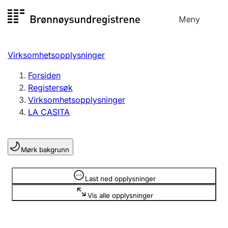
Hopp
Meny
Registersøk
til
Søk
Velg språk
innhold
Virksomhetsopplysninger
Aksjeselskap
Registrere, endre, slette
Forsiden
Registersøk
Virksomhetsopplysninger
Enkeltpersonforetak
LA CASITA
Registrere, endre, slette
Mørk bakgrunn
Lag og forening
Registrere, endre, slette
Opplysninger er skjult
Last ned opplysninger
Vis alle opplysninger
Flere organisasjonsformer