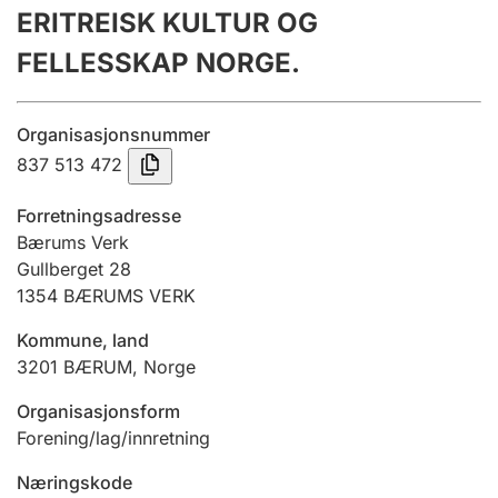
ERITREISK KULTUR OG
Årsregnskap
FELLESSKAP NORGE.
Innsending og forsinkelsesgebyr
Organisasjonsnummer
Tinglysing
837 513 472
Forretningsadresse
Jeger
Bærums Verk
Betaling og jegeravgiftskort
Gullberget 28
1354
BÆRUMS VERK
Kommune, land
Ektepaktveileder
3201
BÆRUM
,
Norge
Organisasjonsform
Offentlig sektor
Forening/lag/innretning
Næringskode