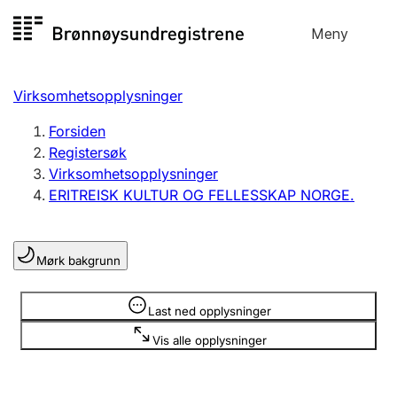
Hopp
Meny
Registersøk
til
Søk
Velg språk
innhold
Virksomhetsopplysninger
Aksjeselskap
Registrere, endre, slette
Forsiden
Registersøk
Virksomhetsopplysninger
Enkeltpersonforetak
ERITREISK KULTUR OG FELLESSKAP NORGE.
Registrere, endre, slette
Mørk bakgrunn
Lag og forening
Registrere, endre, slette
Opplysninger er skjult
Last ned opplysninger
Vis alle opplysninger
Flere organisasjonsformer