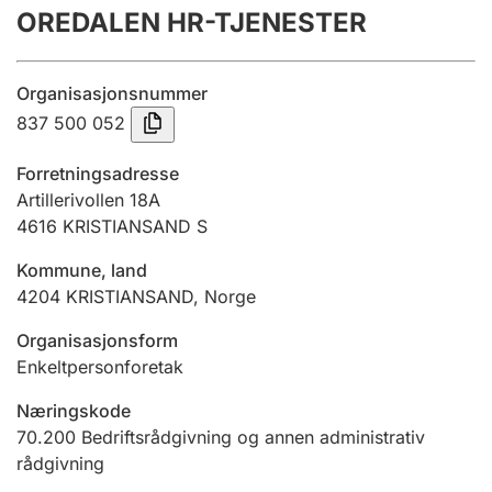
OREDALEN HR-TJENESTER
Årsregnskap
Innsending og forsinkelsesgebyr
Organisasjonsnummer
837 500 052
Tinglysing
Forretningsadresse
Artillerivollen 18A
4616
KRISTIANSAND S
Jeger
Betaling og jegeravgiftskort
Kommune, land
4204
KRISTIANSAND
,
Norge
Ektepaktveileder
Organisasjonsform
Enkeltpersonforetak
Næringskode
Offentlig sektor
70.200
Bedriftsrådgivning og annen administrativ
rådgivning