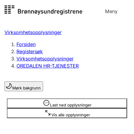
Hopp
Meny
Registersøk
til
Søk
Velg språk
innhold
Virksomhetsopplysninger
Aksjeselskap
Registrere, endre, slette
Forsiden
Registersøk
Virksomhetsopplysninger
Enkeltpersonforetak
OREDALEN HR-TJENESTER
Registrere, endre, slette
Mørk bakgrunn
Lag og forening
Registrere, endre, slette
Opplysninger er skjult
Last ned opplysninger
Vis alle opplysninger
Flere organisasjonsformer