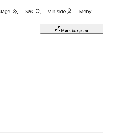
uage
Søk
Min side
Meny
Mørk bakgrunn