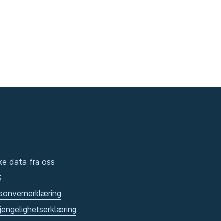
ke data fra oss
S
sonvernerklæring
gjengelighetserklæring