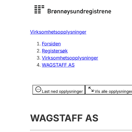
Registersøk
Aksjesel
Registrer
Virksomhetsopplysninger
Lag og forening
Flere
Forsiden
Registrere, endre, slette
organisa
Registersøk
Virksomhetsopplysninger
WAGSTAFF AS
Tinglysing
Jeger
Betaling 
Opplysninger er skjult
Last ned opplysninger
Vis alle opplysninge
Offentlig sektor
Andre t
WAGSTAFF AS