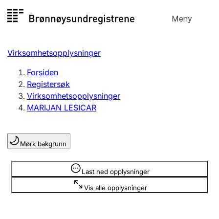
Hopp
Meny
Registersøk
til
Søk
Velg språk
innhold
Virksomhetsopplysninger
Aksjeselskap
Registrere, endre, slette
Forsiden
Registersøk
Virksomhetsopplysninger
Enkeltpersonforetak
MARIJAN LESICAR
Registrere, endre, slette
Mørk bakgrunn
Lag og forening
Registrere, endre, slette
Opplysninger er skjult
Last ned opplysninger
Vis alle opplysninger
Flere organisasjonsformer