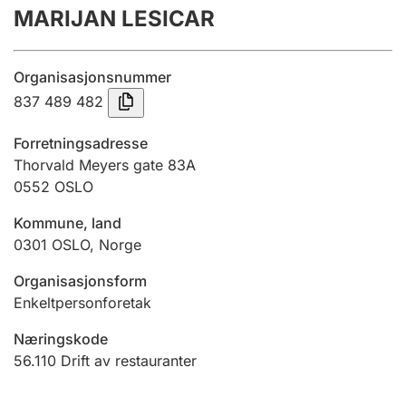
MARIJAN LESICAR
Årsregnskap
Innsending og forsinkelsesgebyr
Organisasjonsnummer
837 489 482
Tinglysing
Forretningsadresse
Thorvald Meyers gate 83A
0552
OSLO
Jeger
Betaling og jegeravgiftskort
Kommune, land
0301
OSLO
,
Norge
Ektepaktveileder
Organisasjonsform
Enkeltpersonforetak
Næringskode
Offentlig sektor
56.110
Drift av restauranter