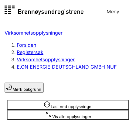
Hopp
Meny
Registersøk
til
Søk
Velg språk
innhold
Virksomhetsopplysninger
Aksjeselskap
Registrere, endre, slette
Forsiden
Registersøk
Virksomhetsopplysninger
Enkeltpersonforetak
E.ON ENERGIE DEUTSCHLAND GMBH NUF
Registrere, endre, slette
Mørk bakgrunn
Lag og forening
Registrere, endre, slette
Opplysninger er skjult
Last ned opplysninger
Vis alle opplysninger
Flere organisasjonsformer