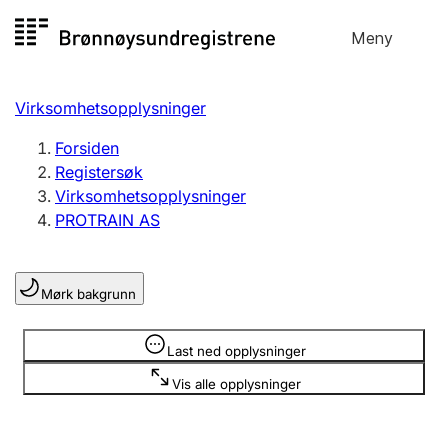
Hopp
Meny
Registersøk
til
Søk
Velg språk
innhold
Virksomhetsopplysninger
Aksjeselskap
Registrere, endre, slette
Forsiden
Registersøk
Virksomhetsopplysninger
Enkeltpersonforetak
PROTRAIN AS
Registrere, endre, slette
Mørk bakgrunn
Lag og forening
Registrere, endre, slette
Opplysninger er skjult
Last ned opplysninger
Vis alle opplysninger
Flere organisasjonsformer