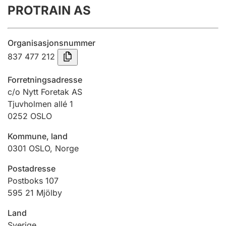
PROTRAIN AS
Årsregnskap
Innsending og forsinkelsesgebyr
Organisasjonsnummer
837 477 212
Tinglysing
Forretningsadresse
c/o Nytt Foretak AS
Tjuvholmen allé 1
Jeger
0252
OSLO
Betaling og jegeravgiftskort
Kommune, land
0301
OSLO
,
Norge
Ektepaktveileder
Postadresse
Postboks 107
595 21 Mjölby
Offentlig sektor
Land
Sverige