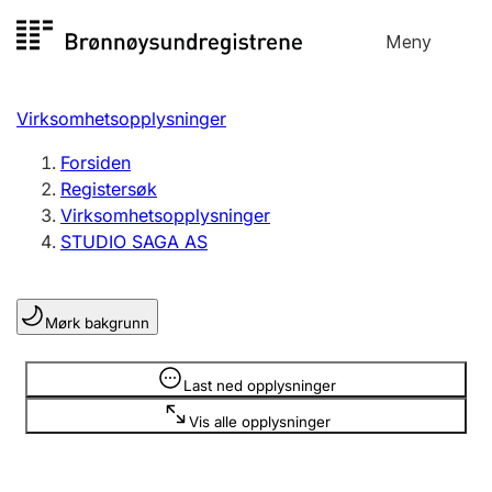
Hopp
Meny
Registersøk
til
Søk
Velg språk
innhold
Virksomhetsopplysninger
Aksjeselskap
Registrere, endre, slette
Forsiden
Registersøk
Virksomhetsopplysninger
Enkeltpersonforetak
STUDIO SAGA AS
Registrere, endre, slette
Mørk bakgrunn
Lag og forening
Registrere, endre, slette
Opplysninger er skjult
Last ned opplysninger
Vis alle opplysninger
Flere organisasjonsformer