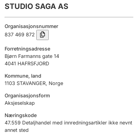
STUDIO SAGA AS
Årsregnskap
Innsending og forsinkelsesgebyr
Organisasjonsnummer
837 469 872
Tinglysing
Forretningsadresse
Bjørn Farmanns gate 14
4041
HAFRSFJORD
Jeger
Betaling og jegeravgiftskort
Kommune, land
1103
STAVANGER
,
Norge
Ektepaktveileder
Organisasjonsform
Aksjeselskap
Næringskode
Offentlig sektor
47.559
Detaljhandel med innredningsartikler ikke nevnt
annet sted