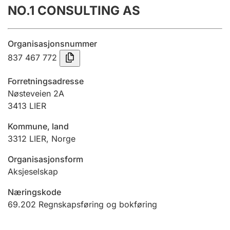
NO.1 CONSULTING AS
Årsregnskap
Innsending og forsinkelsesgebyr
Organisasjonsnummer
837 467 772
Tinglysing
Forretningsadresse
Nøsteveien 2A
3413
LIER
Jeger
Betaling og jegeravgiftskort
Kommune, land
3312
LIER
,
Norge
Ektepaktveileder
Organisasjonsform
Aksjeselskap
Næringskode
Offentlig sektor
69.202
Regnskapsføring og bokføring