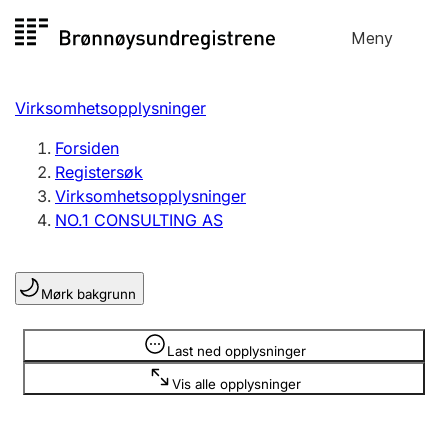
Hopp
Meny
Registersøk
til
Søk
Velg språk
innhold
Virksomhetsopplysninger
Aksjeselskap
Registrere, endre, slette
Forsiden
Registersøk
Virksomhetsopplysninger
Enkeltpersonforetak
NO.1 CONSULTING AS
Registrere, endre, slette
Mørk bakgrunn
Lag og forening
Registrere, endre, slette
Opplysninger er skjult
Last ned opplysninger
Vis alle opplysninger
Flere organisasjonsformer