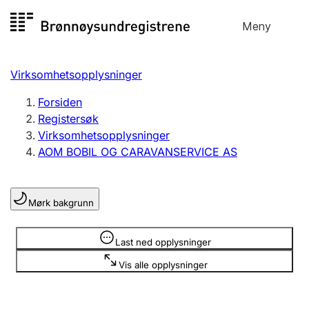
Hopp
Meny
Registersøk
til
Søk
Velg språk
innhold
Virksomhetsopplysninger
Aksjeselskap
Registrere, endre, slette
Forsiden
Registersøk
Virksomhetsopplysninger
Enkeltpersonforetak
AOM BOBIL OG CARAVANSERVICE AS
Registrere, endre, slette
Mørk bakgrunn
Lag og forening
Registrere, endre, slette
Opplysninger er skjult
Last ned opplysninger
Vis alle opplysninger
Flere organisasjonsformer