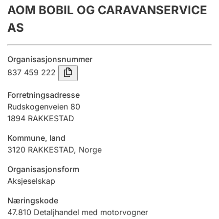
AOM BOBIL OG CARAVANSERVICE
Årsregnskap
AS
Innsending og forsinkelsesgebyr
Organisasjonsnummer
Tinglysing
837 459 222
Forretningsadresse
Jeger
Rudskogenveien 80
Betaling og jegeravgiftskort
1894
RAKKESTAD
Kommune, land
3120
RAKKESTAD
,
Norge
Ektepaktveileder
Organisasjonsform
Aksjeselskap
Offentlig sektor
Næringskode
47.810
Detaljhandel med motorvogner