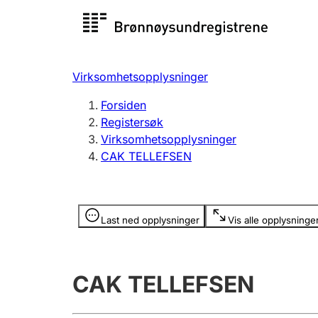
Registersøk
Aksjesel
Registrer
Virksomhetsopplysninger
Lag og forening
Flere
Forsiden
Registrere, endre, slette
organisa
Registersøk
Virksomhetsopplysninger
CAK TELLEFSEN
Tinglysing
Jeger
Betaling 
Opplysninger er skjult
Last ned opplysninger
Vis alle opplysninge
Offentlig sektor
Andre t
CAK TELLEFSEN