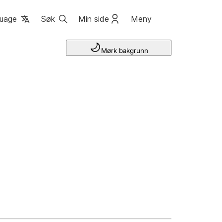
uage
Søk
Min side
Meny
Mørk bakgrunn