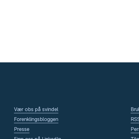
Vær obs på svindel
Bru
Forenklingsbloggen
RS
Presse
Per