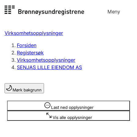
Hopp
Meny
Registersøk
til
Søk
Velg språk
innhold
Virksomhetsopplysninger
Aksjeselskap
Registrere, endre, slette
Forsiden
Registersøk
Virksomhetsopplysninger
Enkeltpersonforetak
SENJAS LILLE EIENDOM AS
Registrere, endre, slette
Mørk bakgrunn
Lag og forening
Registrere, endre, slette
Opplysninger er skjult
Last ned opplysninger
Vis alle opplysninger
Flere organisasjonsformer