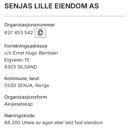
SENJAS LILLE EIENDOM AS
Årsregnskap
Innsending og forsinkelsesgebyr
Organisasjonsnummer
837 453 542
Tinglysing
Forretningsadresse
c/o Ernst Hugo Berntsen
Elgveien 15
Jeger
9303
SILSAND
Betaling og jegeravgiftskort
Kommune, land
5530
SENJA
,
Norge
Ektepaktveileder
Organisasjonsform
Aksjeselskap
Offentlig sektor
Næringskode
68.200
Utleie av egen eller leid fast eiendom