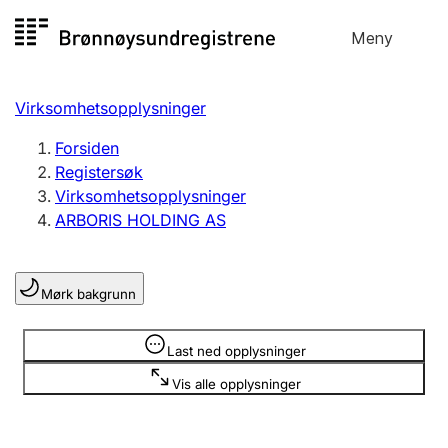
Hopp
Meny
Registersøk
til
Søk
Velg språk
innhold
Virksomhetsopplysninger
Aksjeselskap
Registrere, endre, slette
Forsiden
Registersøk
Virksomhetsopplysninger
Enkeltpersonforetak
ARBORIS HOLDING AS
Registrere, endre, slette
Mørk bakgrunn
Lag og forening
Registrere, endre, slette
Opplysninger er skjult
Last ned opplysninger
Vis alle opplysninger
Flere organisasjonsformer