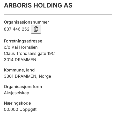
ARBORIS HOLDING AS
Årsregnskap
Innsending og forsinkelsesgebyr
Organisasjonsnummer
837 446 252
Tinglysing
Forretningsadresse
c/o Kai Hornslien
Claus Trondsens gate 19C
Jeger
3014
DRAMMEN
Betaling og jegeravgiftskort
Kommune, land
3301
DRAMMEN
,
Norge
Ektepaktveileder
Organisasjonsform
Aksjeselskap
Offentlig sektor
Næringskode
00.000
Uoppgitt