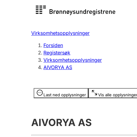
Registersøk
Aksjesel
Registrer
Virksomhetsopplysninger
Lag og forening
Flere
Forsiden
Registrere, endre, slette
organisa
Registersøk
Virksomhetsopplysninger
AIVORYA AS
Tinglysing
Jeger
Betaling 
Opplysninger er skjult
Last ned opplysninger
Vis alle opplysninge
Offentlig sektor
Andre t
AIVORYA AS