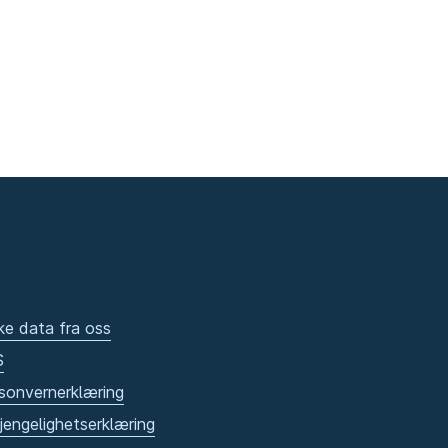
ke data fra oss
S
sonvernerklæring
gjengelighetserklæring