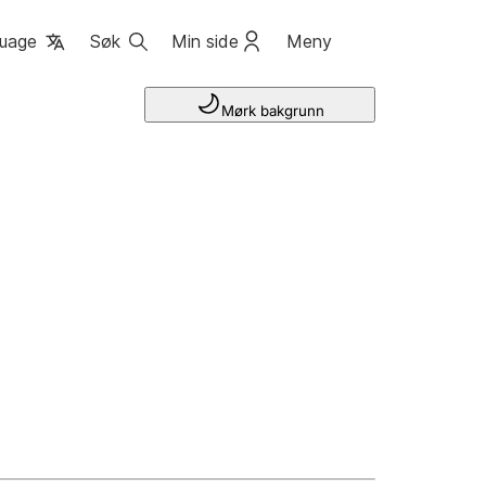
uage
Søk
Min side
Meny
Mørk bakgrunn