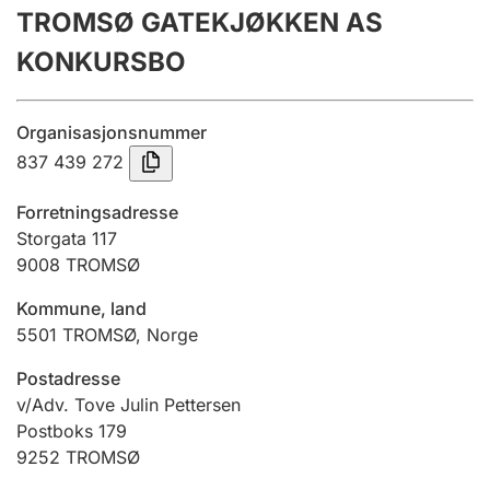
TROMSØ GATEKJØKKEN AS
Årsregnskap
KONKURSBO
Innsending og forsinkelsesgebyr
Organisasjonsnummer
Tinglysing
837 439 272
Forretningsadresse
Jeger
Storgata 117
Betaling og jegeravgiftskort
9008
TROMSØ
Kommune, land
5501
TROMSØ
,
Norge
Ektepaktveileder
Postadresse
v/Adv. Tove Julin Pettersen
Offentlig sektor
Postboks 179
9252
TROMSØ