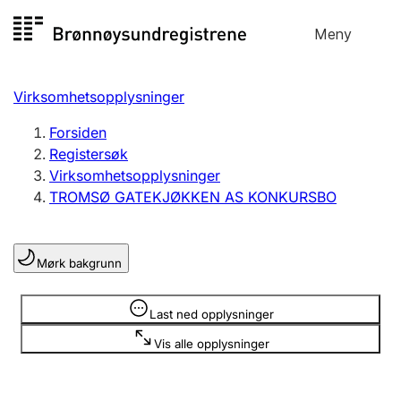
Hopp
Meny
Registersøk
til
Søk
Velg språk
innhold
Virksomhetsopplysninger
Aksjeselskap
Registrere, endre, slette
Forsiden
Registersøk
Virksomhetsopplysninger
Enkeltpersonforetak
TROMSØ GATEKJØKKEN AS KONKURSBO
Registrere, endre, slette
Mørk bakgrunn
Lag og forening
Registrere, endre, slette
Opplysninger er skjult
Last ned opplysninger
Vis alle opplysninger
Flere organisasjonsformer