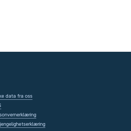
ke data fra oss
S
sonvernerklæring
gjengelighetserklæring