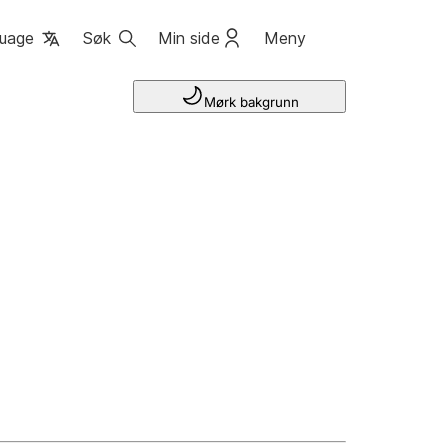
uage
Søk
Min side
Meny
Mørk bakgrunn