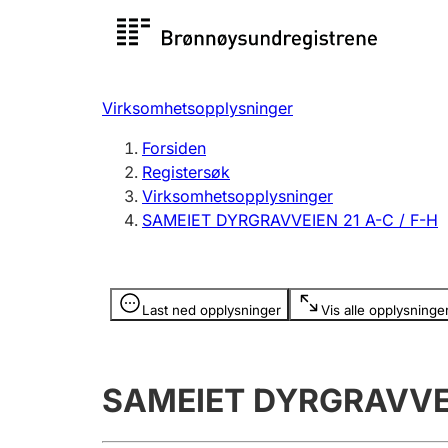
Registersøk
Aksjesel
Registrer
Virksomhetsopplysninger
Lag og forening
Flere
Forsiden
Registrere, endre, slette
organisa
Registersøk
Virksomhetsopplysninger
SAMEIET DYRGRAVVEIEN 21 A-C / F-H
Tinglysing
Jeger
Betaling 
Opplysninger er skjult
Last ned opplysninger
Vis alle opplysninge
Offentlig sektor
Andre t
SAMEIET DYRGRAVVEIE