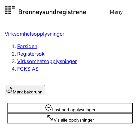
Hopp
Meny
Registersøk
til
Søk
Velg språk
innhold
Virksomhetsopplysninger
Aksjeselskap
Registrere, endre, slette
Forsiden
Registersøk
Virksomhetsopplysninger
Enkeltpersonforetak
FCKS AS
Registrere, endre, slette
Mørk bakgrunn
Lag og forening
Registrere, endre, slette
Opplysninger er skjult
Last ned opplysninger
Vis alle opplysninger
Flere organisasjonsformer