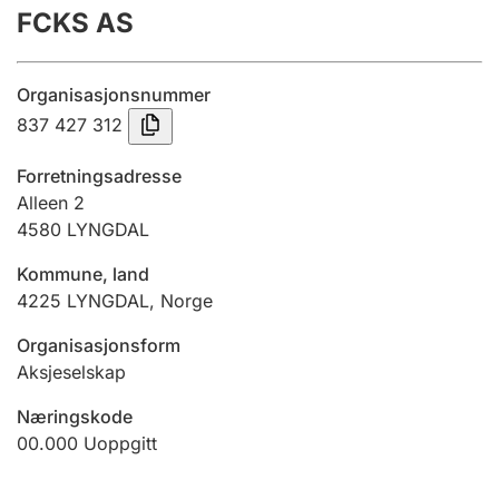
FCKS AS
Årsregnskap
Innsending og forsinkelsesgebyr
Organisasjonsnummer
837 427 312
Tinglysing
Forretningsadresse
Alleen 2
4580
LYNGDAL
Jeger
Betaling og jegeravgiftskort
Kommune, land
4225
LYNGDAL
,
Norge
Ektepaktveileder
Organisasjonsform
Aksjeselskap
Næringskode
Offentlig sektor
00.000
Uoppgitt