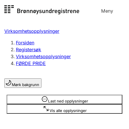
Hopp
Meny
Registersøk
til
Søk
Velg språk
innhold
Virksomhetsopplysninger
Aksjeselskap
Registrere, endre, slette
Forsiden
Registersøk
Virksomhetsopplysninger
Enkeltpersonforetak
FØRDE PRIDE
Registrere, endre, slette
Mørk bakgrunn
Lag og forening
Registrere, endre, slette
Opplysninger er skjult
Last ned opplysninger
Vis alle opplysninger
Flere organisasjonsformer