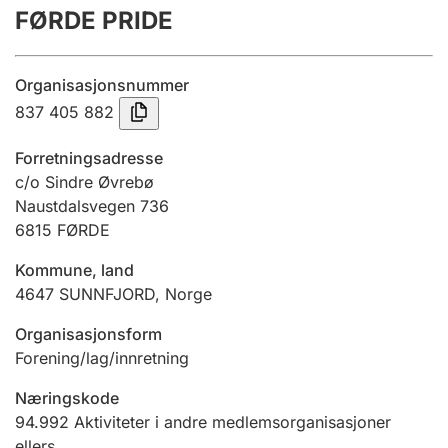
FØRDE PRIDE
Årsregnskap
Innsending og forsinkelsesgebyr
Organisasjonsnummer
837 405 882
Tinglysing
Forretningsadresse
c/o Sindre Øvrebø
Naustdalsvegen 736
Jeger
6815
FØRDE
Betaling og jegeravgiftskort
Kommune, land
4647
SUNNFJORD
,
Norge
Ektepaktveileder
Organisasjonsform
Forening/lag/innretning
Offentlig sektor
Næringskode
94.992
Aktiviteter i andre medlemsorganisasjoner
ellers