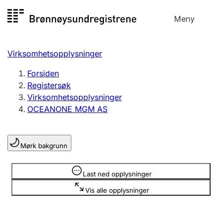
Hopp
Meny
Registersøk
til
Søk
Velg språk
innhold
Virksomhetsopplysninger
Aksjeselskap
Registrere, endre, slette
Forsiden
Registersøk
Virksomhetsopplysninger
Enkeltpersonforetak
OCEANONE MGM AS
Registrere, endre, slette
Mørk bakgrunn
Lag og forening
Registrere, endre, slette
Opplysninger er skjult
Last ned opplysninger
Vis alle opplysninger
Flere organisasjonsformer