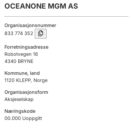
OCEANONE MGM AS
Årsregnskap
Innsending og forsinkelsesgebyr
Organisasjonsnummer
833 774 352
Tinglysing
Forretningsadresse
Robotvegen 16
4340
BRYNE
Jeger
Betaling og jegeravgiftskort
Kommune, land
1120
KLEPP
,
Norge
Ektepaktveileder
Organisasjonsform
Aksjeselskap
Næringskode
Offentlig sektor
00.000
Uoppgitt