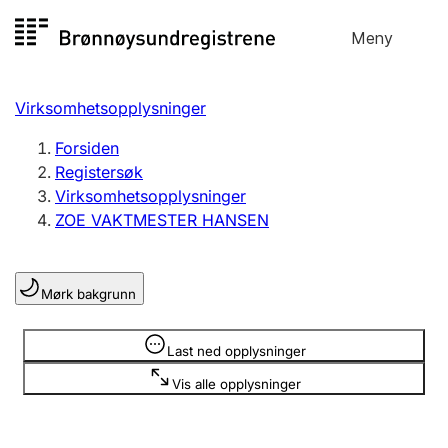
Hopp
Meny
Registersøk
til
Søk
Velg språk
innhold
Virksomhetsopplysninger
Aksjeselskap
Registrere, endre, slette
Forsiden
Registersøk
Virksomhetsopplysninger
Enkeltpersonforetak
ZOE VAKTMESTER HANSEN
Registrere, endre, slette
Mørk bakgrunn
Lag og forening
Registrere, endre, slette
Opplysninger er skjult
Last ned opplysninger
Vis alle opplysninger
Flere organisasjonsformer