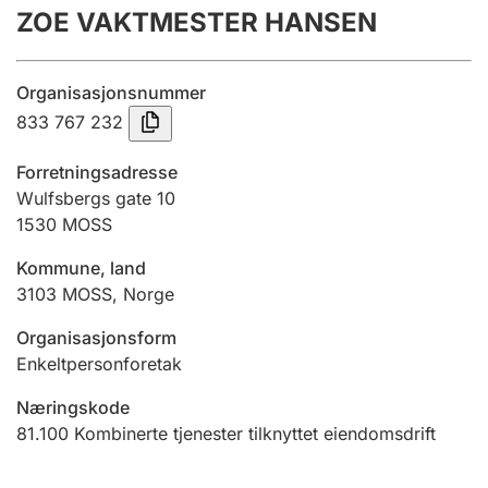
ZOE VAKTMESTER HANSEN
Årsregnskap
Innsending og forsinkelsesgebyr
Organisasjonsnummer
833 767 232
Tinglysing
Forretningsadresse
Wulfsbergs gate 10
1530
MOSS
Jeger
Betaling og jegeravgiftskort
Kommune, land
3103
MOSS
,
Norge
Ektepaktveileder
Organisasjonsform
Enkeltpersonforetak
Næringskode
Offentlig sektor
81.100
Kombinerte tjenester tilknyttet eiendomsdrift