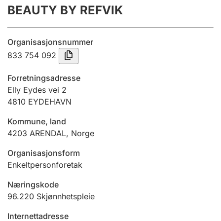
BEAUTY BY REFVIK
Årsregnskap
Innsending og forsinkelsesgebyr
Organisasjonsnummer
833 754 092
Tinglysing
Forretningsadresse
Elly Eydes vei 2
4810
EYDEHAVN
Jeger
Betaling og jegeravgiftskort
Kommune, land
4203
ARENDAL
,
Norge
Ektepaktveileder
Organisasjonsform
Enkeltpersonforetak
Næringskode
Offentlig sektor
96.220
Skjønnhetspleie
Internettadresse