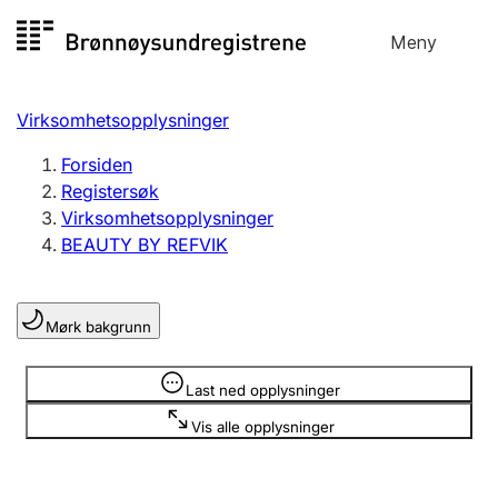
Hopp
Meny
Registersøk
til
Søk
Velg språk
innhold
Virksomhetsopplysninger
Aksjeselskap
Registrere, endre, slette
Forsiden
Registersøk
Virksomhetsopplysninger
Enkeltpersonforetak
BEAUTY BY REFVIK
Registrere, endre, slette
Mørk bakgrunn
Lag og forening
Registrere, endre, slette
Opplysninger er skjult
Last ned opplysninger
Vis alle opplysninger
Flere organisasjonsformer