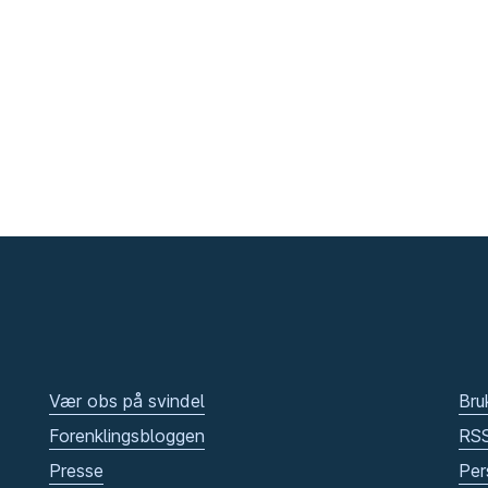
Vær obs på svindel
Bru
Forenklingsbloggen
RS
Presse
Per