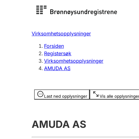
Registersøk
Aksjesel
Registrer
Virksomhetsopplysninger
Lag og forening
Flere
Forsiden
Registrere, endre, slette
organisa
Registersøk
Virksomhetsopplysninger
AMUDA AS
Tinglysing
Jeger
Betaling 
Opplysninger er skjult
Last ned opplysninger
Vis alle opplysninge
Offentlig sektor
Andre t
AMUDA AS