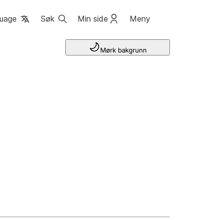
uage
Søk
Min side
Meny
Mørk bakgrunn