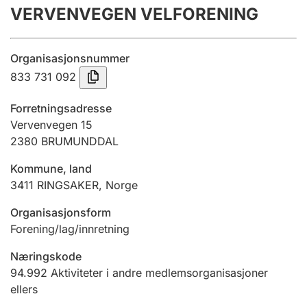
VERVENVEGEN VELFORENING
Årsregnskap
Innsending og forsinkelsesgebyr
Organisasjonsnummer
833 731 092
Tinglysing
Forretningsadresse
Vervenvegen 15
2380
BRUMUNDDAL
Jeger
Betaling og jegeravgiftskort
Kommune, land
3411
RINGSAKER
,
Norge
Ektepaktveileder
Organisasjonsform
Forening/lag/innretning
Næringskode
Offentlig sektor
94.992
Aktiviteter i andre medlemsorganisasjoner
ellers