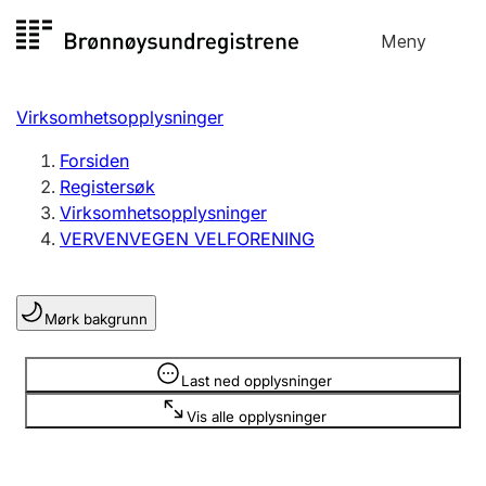
Hopp
Meny
Registersøk
til
Søk
Velg språk
innhold
Virksomhetsopplysninger
Aksjeselskap
Registrere, endre, slette
Forsiden
Registersøk
Virksomhetsopplysninger
Enkeltpersonforetak
VERVENVEGEN VELFORENING
Registrere, endre, slette
Mørk bakgrunn
Lag og forening
Registrere, endre, slette
Opplysninger er skjult
Last ned opplysninger
Vis alle opplysninger
Flere organisasjonsformer